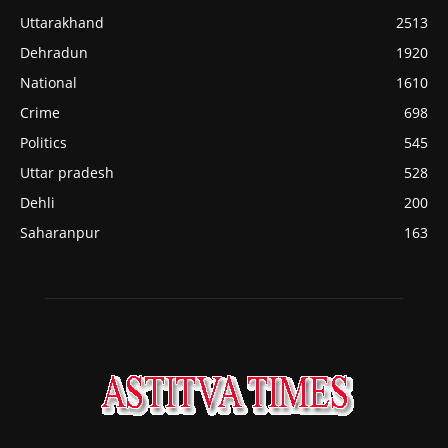
Uttarakhand
2513
Dehradun
1920
National
1610
Crime
698
Politics
545
Uttar pradesh
528
Dehli
200
Saharanpur
163