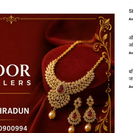
SI
As
ऑर
आं
As
बस
जन
As