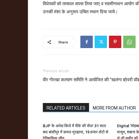
विधेयकों को तत्काल वापस लिया जाए व स्वामीनाथन आयोग की सम्पू
उनकी मंशा के अनुरूप उचित स्थान दिया जाये।
Share
Previous article
वीर गोरखा कल्याण समिति ने आयोजित की ‘‘खलंगा ब्रेवरी वॉक
RELATED ARTICLES
MORE FROM AUTHOR
BJP के अभेद्य किले में पीके की सेंध! 31 साल
Digital ‘मोहब्
बाद बांकीपुर में कमल मुरझाया, 19 हजार वोटों से
मासूम, शबाना के
ऐतिहासिक जीत
ले ली समीर की