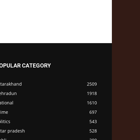
OPULAR CATEGORY
ttarakhand
2509
ehradun
1918
ational
1610
rime
697
litics
543
ttar pradesh
528