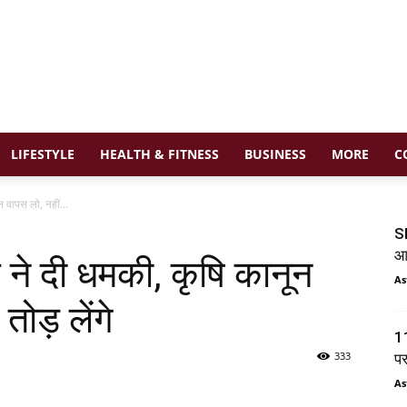
LIFESTYLE
HEALTH & FITNESS
BUSINESS
MORE
C
 वापस लो, नहीं...
SI
आय
ने दी धमकी, कृषि कानून
As
तोड़ लेंगे
11
333
प
As