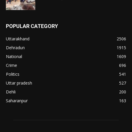
POPULAR CATEGORY
Uttarakhand
2506
Dehradun
1915
National
1609
Crime
696
Politics
541
Uttar pradesh
527
Dehli
200
Saharanpur
163