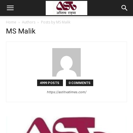
Home
Authors
Posts by MS Malik
MS Malik
4999 POSTS
0 COMMENTS
https://astitvatimes.com/