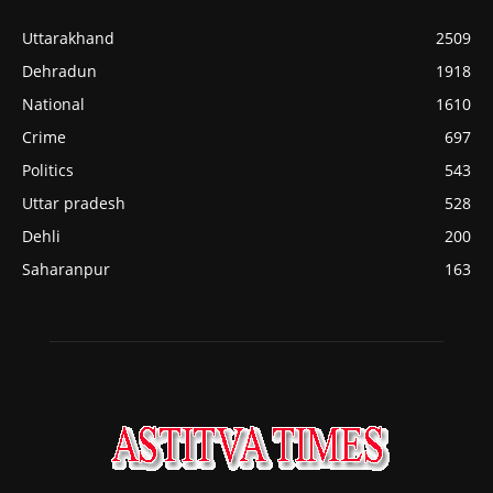
Uttarakhand
2509
Dehradun
1918
National
1610
Crime
697
Politics
543
Uttar pradesh
528
Dehli
200
Saharanpur
163