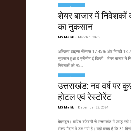
Read more
शेयर बाजार में निवेशकों
का नुकसान
MS Malik
-
March 1, 2025
अस्तित्व टाइम्स सेंसेक्स 17.45% और निफ्टी 18.7
नुकसान हुआ है एजेंसीन ई दिल्ली। शेयर बाजार ने न
निवेशकों को 95...
Read more
उत्तराखंड: नव वर्ष पर कुछ
होटल एवं रेस्टोरेंट
MS Malik
-
December 28, 2024
देहरादून। बारिश-बर्फबारी से उत्तराखंड में उमड़ रही
लेकर मैदान में डट गयी है। यही वजह है कि 31 दिसं