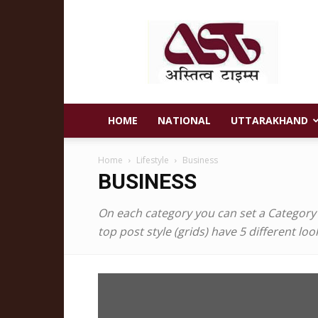
Astitva
Times
HOME
NATIONAL
UTTARAKHAND
Home
Lifestyle
Business
BUSINESS
On each category you can set a Category te
top post style (grids) have 5 different l