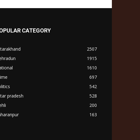
OPULAR CATEGORY
ttarakhand
2507
ehradun
1915
tional
1610
rime
697
litics
542
tar pradesh
528
hli
200
aharanpur
163