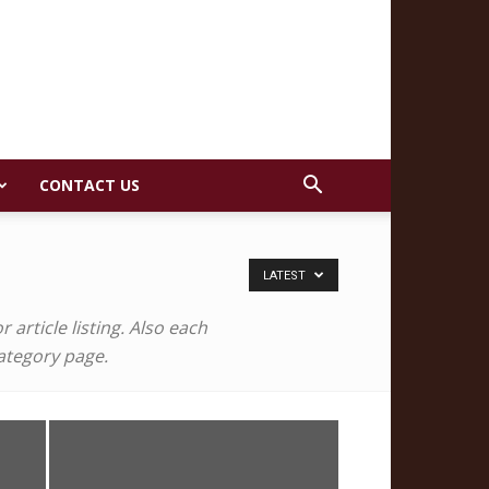
CONTACT US
LATEST
article listing. Also each
category page.