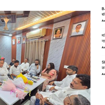
BJ
बा
As
मा
ना
As
SI
का
As