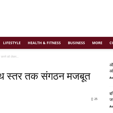
LIFESTYLE
HEALTH & FITNESS
BUSINESS
MORE
C
त करने को लेकर...
ऑर
आं
 बूथ स्तर तक संगठन मजबूत
As
बस
25
जन
As