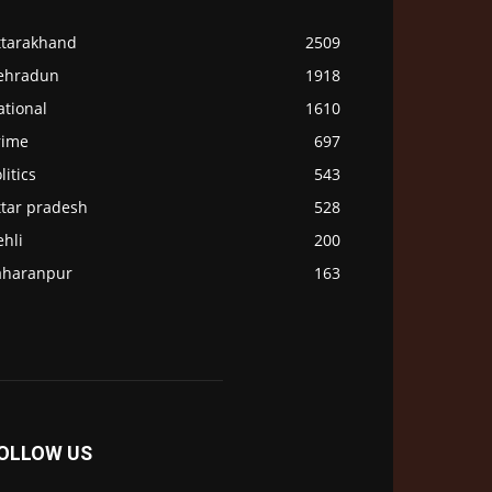
ttarakhand
2509
ehradun
1918
ational
1610
rime
697
litics
543
ttar pradesh
528
hli
200
aharanpur
163
OLLOW US