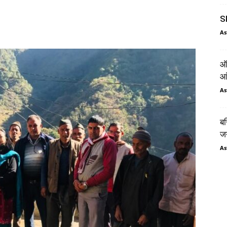
SI
As
ऑर
आं
As
बस
जन
As