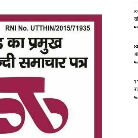
उत
सम
As
SI
आय
As
11
प
As