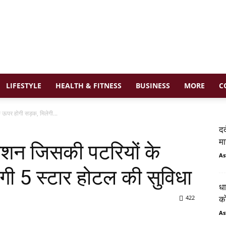
LIFESTYLE
HEALTH & FITNESS
BUSINESS
MORE
C
े ऊपर होगी सड़क, मिलेगी...
दर
मा
‍टेशन जिसकी पटरियों के
As
ी 5 स्‍टार होटल की सुविधा
धा
422
को
As