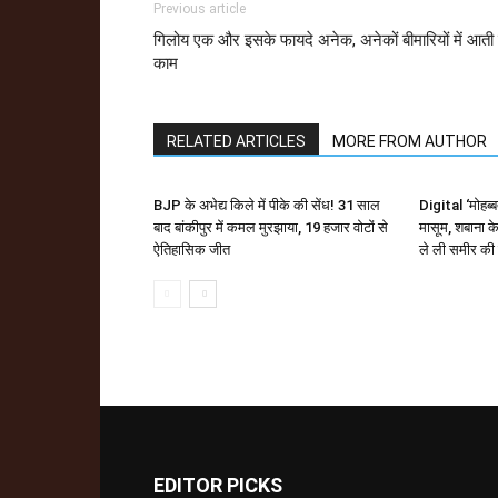
Previous article
गिलोय एक और इसके फायदे अनेक, अनेकों बीमारियों में आती 
काम
RELATED ARTICLES
MORE FROM AUTHOR
BJP के अभेद्य किले में पीके की सेंध! 31 साल
Digital ‘मोहब्
बाद बांकीपुर में कमल मुरझाया, 19 हजार वोटों से
मासूम, शबाना के
ऐतिहासिक जीत
ले ली समीर की
EDITOR PICKS