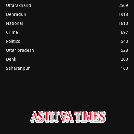
Uttarakhand
2509
Dehradun
1918
National
1610
Crime
697
Politics
543
Uttar pradesh
528
Dehli
200
Saharanpur
163