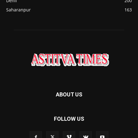
Dehli
200
Saharanpur
163
ABOUT US
FOLLOW US