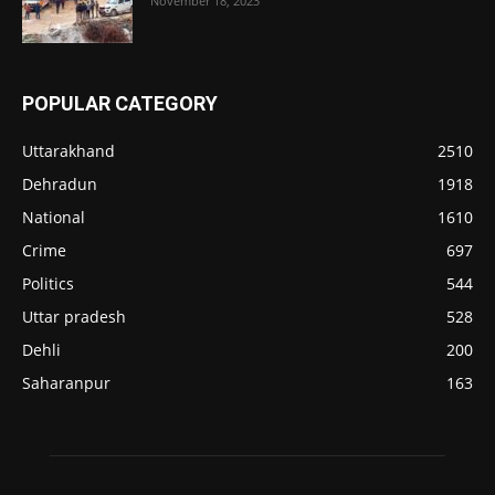
November 18, 2023
POPULAR CATEGORY
Uttarakhand
2510
Dehradun
1918
National
1610
Crime
697
Politics
544
Uttar pradesh
528
Dehli
200
Saharanpur
163