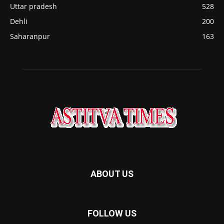
Uttar pradesh
528
Dehli
200
Saharanpur
163
ABOUT US
FOLLOW US