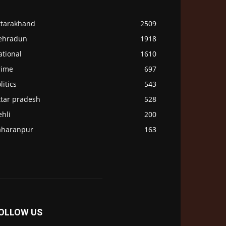
ttarakhand
2509
ehradun
1918
ational
1610
rime
697
litics
543
ttar pradesh
528
hli
200
aharanpur
163
OLLOW US