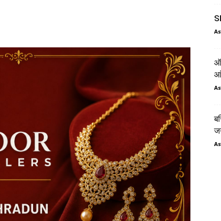
SI
As
ऑर
आं
As
बस
जन
As