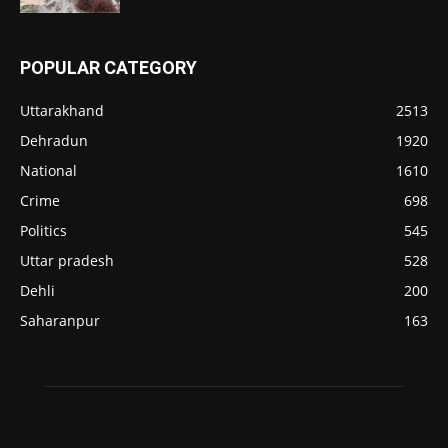
POPULAR CATEGORY
Uttarakhand
2513
Dehradun
1920
National
1610
Crime
698
Politics
545
Uttar pradesh
528
Dehli
200
Saharanpur
163