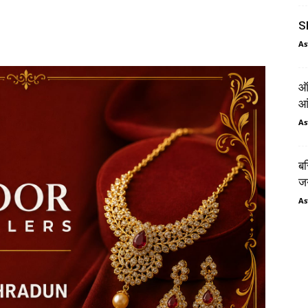
SI
As
ऑर
आं
As
बस
जन
As