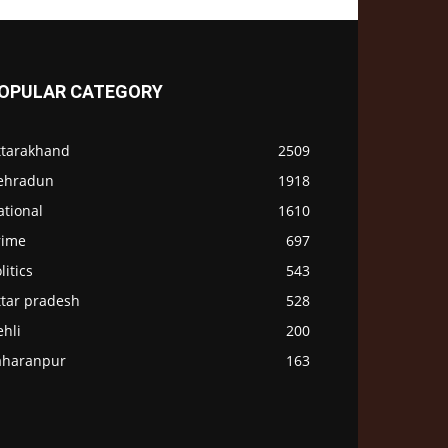
OPULAR CATEGORY
ttarakhand
2509
ehradun
1918
ational
1610
rime
697
litics
543
ttar pradesh
528
hli
200
aharanpur
163