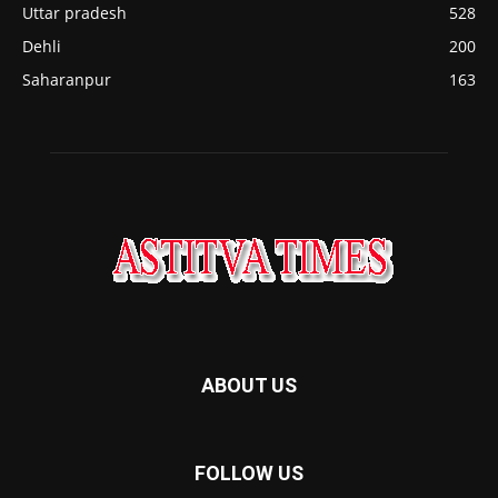
Uttar pradesh
528
Dehli
200
Saharanpur
163
ABOUT US
FOLLOW US