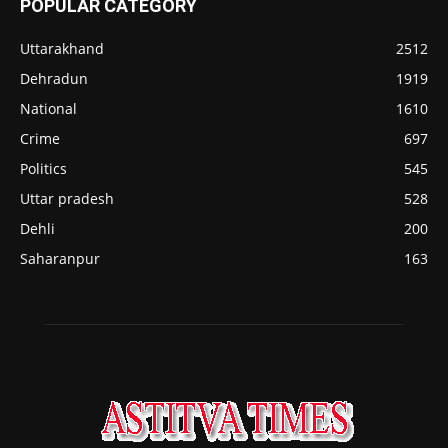
POPULAR CATEGORY
Uttarakhand
2512
Dehradun
1919
National
1610
Crime
697
Politics
545
Uttar pradesh
528
Dehli
200
Saharanpur
163