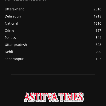
Uttarakhand
2510
Dehradun
1918
National
1610
Crime
697
Politics
544
Uttar pradesh
528
Dehli
200
Saharanpur
163