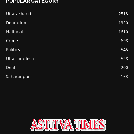
POPULAR CATEGORY
Uttarakhand
2513
Dehradun
1920
National
1610
Crime
698
Politics
545
Uttar pradesh
528
Dehli
200
Saharanpur
163