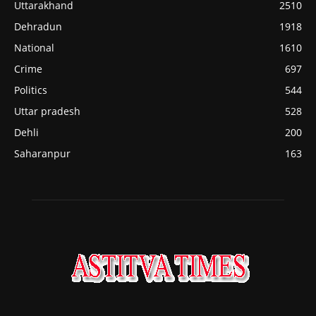
Uttarakhand
2510
Dehradun
1918
National
1610
Crime
697
Politics
544
Uttar pradesh
528
Dehli
200
Saharanpur
163