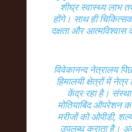
शीघ्र स्वास्थ्य लाभ तथा
होंगे। साथ ही चिकित्
दक्षता और आत्मविश्वास 
विवेकानन्द नेत्रालय पिछ
हिमालयी क्षेत्रों में ने
केंद्र रहा है। संस्
मोतियाबिंद ऑपरेशन क
मरीजों को ओपीडी, शल्य 
उपलब्ध कराता है। अब