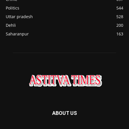
Politics
544
Uttar pradesh
528
Dehli
200
Saharanpur
163
ABOUT US