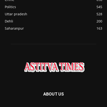
Politics
545
Uttar pradesh
528
Dehli
200
Saharanpur
163
ABOUT US