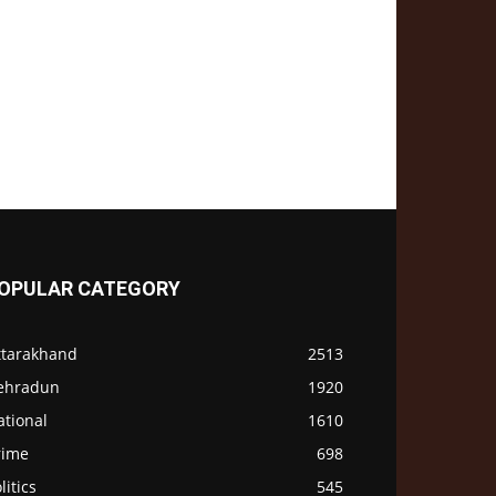
OPULAR CATEGORY
ttarakhand
2513
ehradun
1920
ational
1610
rime
698
litics
545