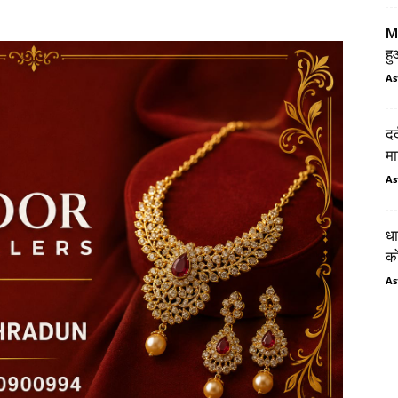
MD
ह
As
दर
मा
As
धा
को
As