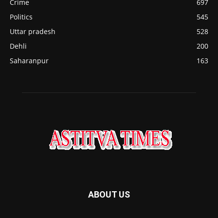
Crime
697
Politics
545
Uttar pradesh
528
Dehli
200
Saharanpur
163
ABOUT US