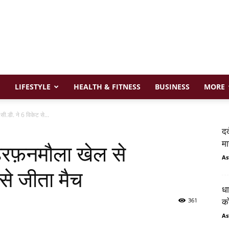
LIFESTYLE
HEALTH & FITNESS
BUSINESS
MORE
सी.डी. ने 6 विकेट से...
दर
मा
 हरफ़नमौला खेल से
As
से जीता मैच
धा
361
को
As