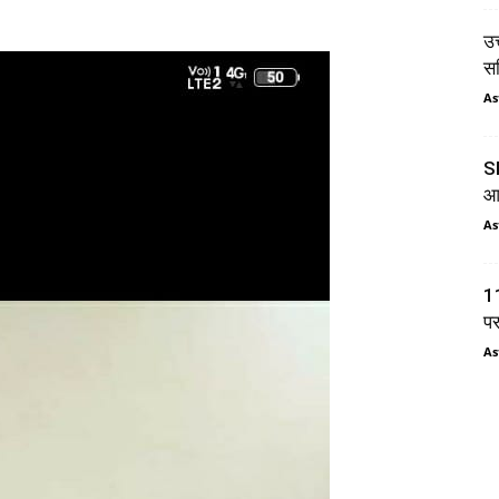
उत
सम
As
SI
आय
As
11
प
As