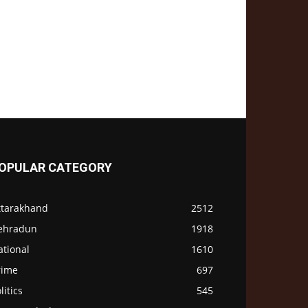
OPULAR CATEGORY
ttarakhand
2512
ehradun
1918
ational
1610
rime
697
litics
545