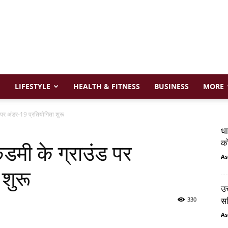
LIFESTYLE
HEALTH & FITNESS
BUSINESS
MORE
ड पर अंडर-19 प्रतियोगिता शुरू
धा
को
ेडमी के ग्राउंड पर
As
शुरू
उत
330
सम
As