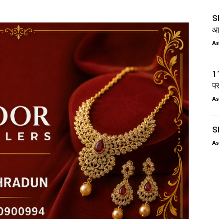
SI
आय
As
11
प
As
SI
As