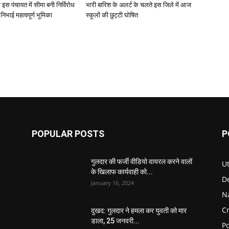
 इस पंचायत में सीमा बनी निर्विरोध
भारी बारिश के अलर्ट के चलते इस जिले में आज
े निभाई महत्वपूर्ण भूमिका
स्कूलों की छुट्टी घोषित
POPULAR POSTS
P
गुलदार की फर्जी वीडियो वायरल करने वालों
U
के खिलाफ कार्यवाही को...
D
January 16, 2024
N
C
दुखद: गुलदार ने हमला कर युवती को मार
डाला, 25 जनवरी...
Po