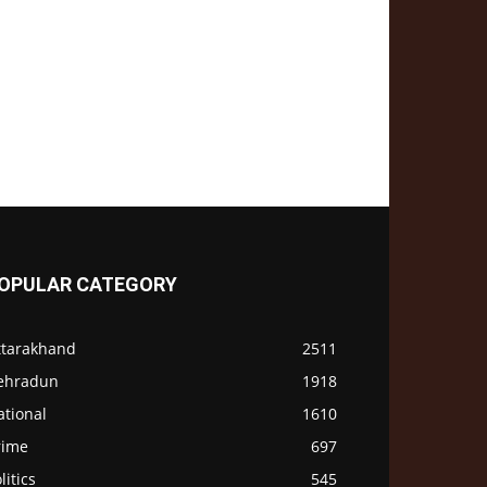
OPULAR CATEGORY
ttarakhand
2511
ehradun
1918
ational
1610
rime
697
litics
545