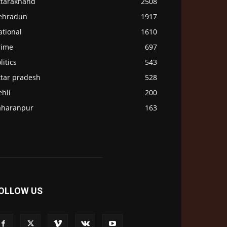
ttarakhand
2508
ehradun
1917
ational
1610
rime
697
litics
543
ttar pradesh
528
hli
200
aharanpur
163
OLLOW US