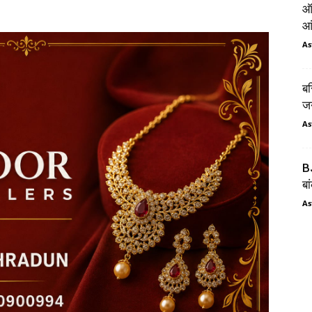
ऑर
आं
As
बस
जन
As
BJ
बा
As