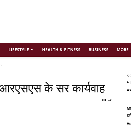
LIFESTYLE
HEALTH & FITNESS
BUSINESS
MORE
ाह
दर
मा
ने आरएसएस के सर कार्यवाह
As
741
धा
को
As