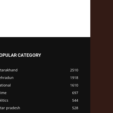
OPULAR CATEGORY
ttarakhand
2510
ehradun
1918
ational
1610
rime
697
litics
544
ttar pradesh
528