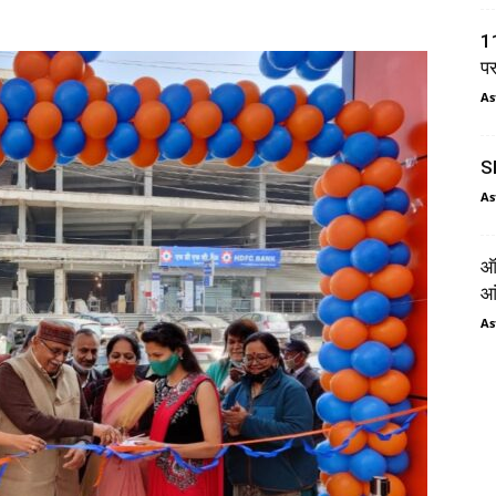
11
प
As
SI
As
ऑर
आं
As