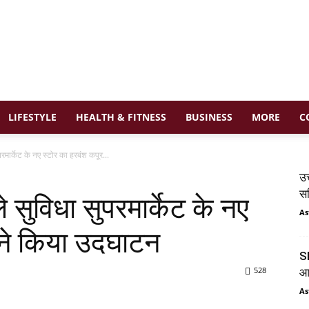
LIFESTYLE
HEALTH & FITNESS
BUSINESS
MORE
C
मार्केट के नए स्टोर का हरबंश कपूर...
उत
सम
 सुविधा सुपरमार्केट के नए
As
 ने किया उदघाटन
SI
528
आय
As