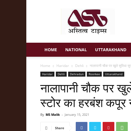
Astitva
Times
HOME
NATIONAL
UTTARAKHAND
Home
Haridar
Dehli
नालापानी चौक पर खुले सुविधा सुपर
Haridar
Dehli
Dehradun
Roorkee
Uttarakhand
नालापानी चौक पर खुले
स्टोर का हरबंश कपूर
By
MS Malik
-
January 15, 2021
Share