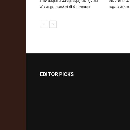
SIR: मतदाताओं को बड़ी राहत, आधार, राशन
ऑरेंज अलर्ट के
और आयुष्मान कार्ड से भी होगा सत्यापन
स्कूल व आंगनबाड
EDITOR PICKS