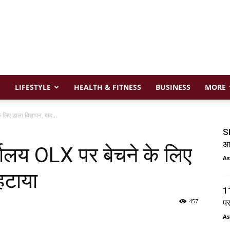
LIFESTYLE
HEALTH & FITNESS
BUSINESS
MORE
लिए डाला विज्ञापन, बाद...
SI
आय
यालय OLX पर बेचने के लिए
As
 हटाया
11
457
प
As