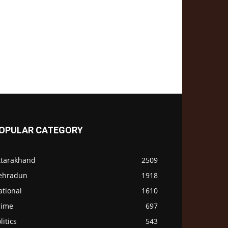
OPULAR CATEGORY
ttarakhand
2509
ehradun
1918
ational
1610
rime
697
litics
543