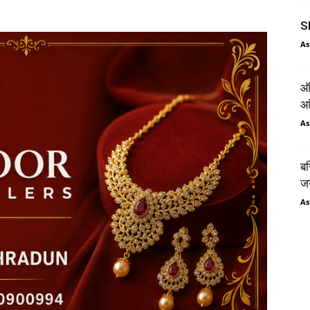
SI
As
ऑर
आं
As
बस
जन
As