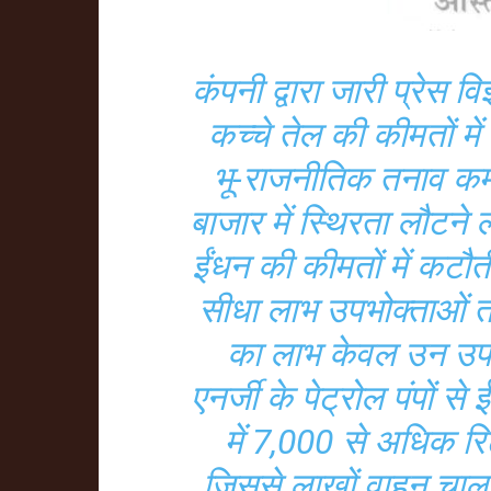
कंपनी द्वारा जारी प्रेस वि
कच्चे तेल की कीमतों मे
भू-राजनीतिक तनाव कम ह
बाजार में स्थिरता लौटने ल
ईंधन की कीमतों में कटौ
सीधा लाभ उपभोक्ताओं त
का लाभ केवल उन उपभो
एनर्जी के पेट्रोल पंपों स
में 7,000 से अधिक रि
जिससे लाखों वाहन चालक