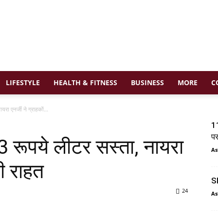
LIFESTYLE
HEALTH & FITNESS
BUSINESS
MORE
C
ा एनर्जी ने ग्राहकों...
11
प
3 रूपये लीटर सस्ता, नायरा
As
 दी राहत
SI
24
As