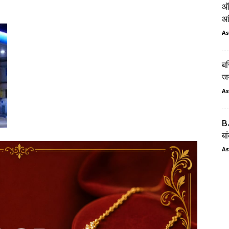
ऑर
आं
As
बस
जन
As
BJ
बा
As