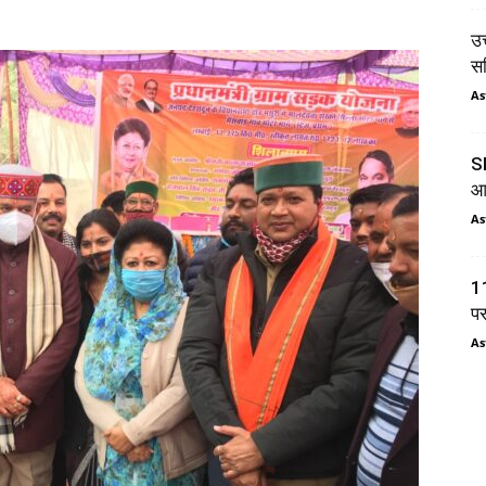
उत
सम
As
SI
आय
As
11
प
As