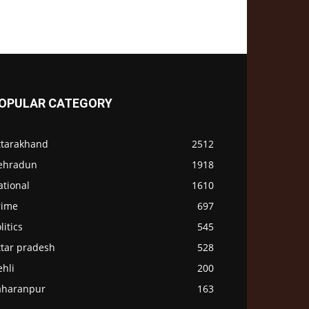
OPULAR CATEGORY
ttarakhand
2512
ehradun
1918
ational
1610
rime
697
litics
545
ttar pradesh
528
hli
200
aharanpur
163