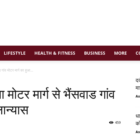
LIFESTYLE
HEALTH & FITNESS
BUSINESS
MORE
C
 गांव मोटर मार्ग का हुआ...
दर
मा
 मोटर मार्ग से भैंसवाड गांव
As
लान्यास
धा
459
को
As