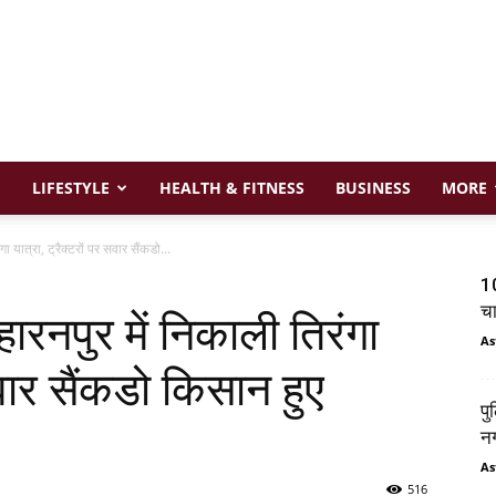
LIFESTYLE
HEALTH & FITNESS
BUSINESS
MORE
ा यात्रा, ट्रैक्टरों पर सवार सैंकडो...
10
चा
ारनपुर में निकाली तिरंगा
As
सवार सैंकडो किसान हुए
पु
नग
As
516