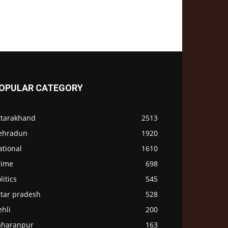
OPULAR CATEGORY
ttarakhand
2513
ehradun
1920
ational
1610
rime
698
litics
545
ttar pradesh
528
hli
200
aharanpur
163