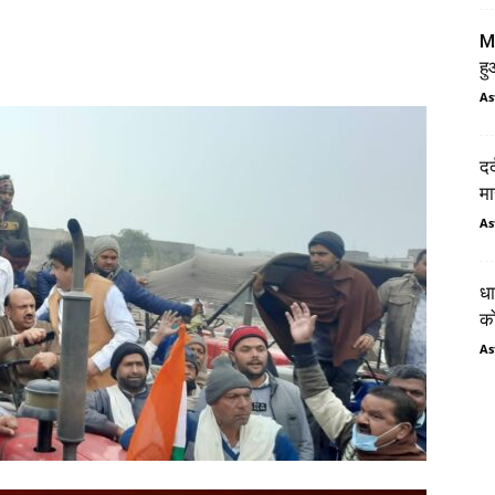
MD
ह
As
दर
मा
As
धा
को
As