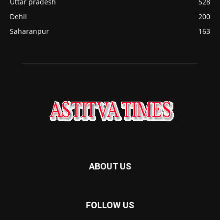
Uttar pradesh
528
Dehli
200
Saharanpur
163
ABOUT US
FOLLOW US