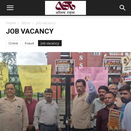
Home
More
Job vacancy
JOB VACANCY
Crime
Fraud
Job vacancy