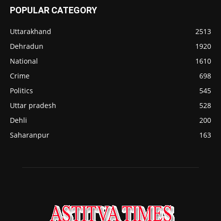
POPULAR CATEGORY
Uttarakhand
2513
Dehradun
1920
National
1610
Crime
698
Politics
545
Uttar pradesh
528
Dehli
200
Saharanpur
163