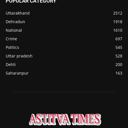
POPULAR CATEGORY
Uttarakhand
2512
Dehradun
1918
National
1610
Crime
697
Politics
545
Uttar pradesh
528
Dehli
200
Saharanpur
163