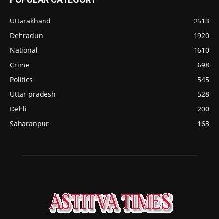
Uttarakhand
2513
Dehradun
1920
National
1610
Crime
698
Politics
545
Uttar pradesh
528
Dehli
200
Saharanpur
163