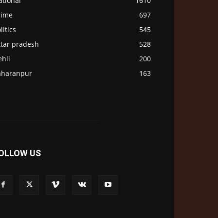
ational
1610
rime
697
litics
545
ttar pradesh
528
hli
200
aharanpur
163
OLLOW US