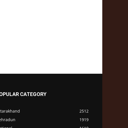
OPULAR CATEGORY
ttarakhand
2512
ehradun
1919