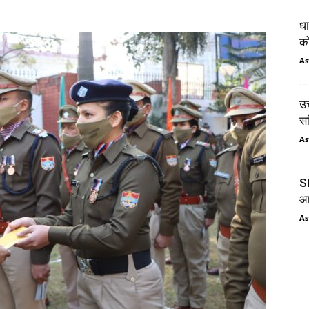
धा
को
As
उत
सम
As
SI
आय
As