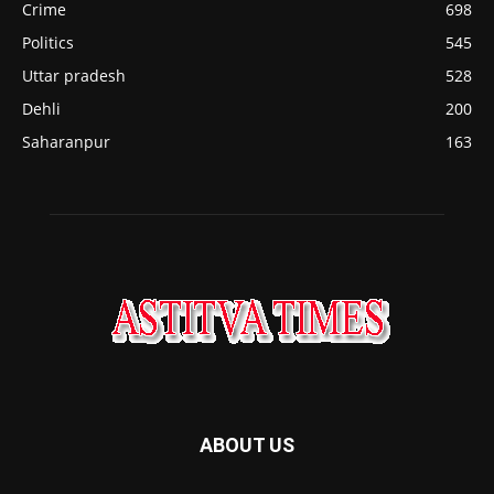
Crime
698
Politics
545
Uttar pradesh
528
Dehli
200
Saharanpur
163
ABOUT US