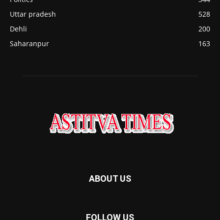
Uttar pradesh
528
Dehli
200
Saharanpur
163
ABOUT US
FOLLOW US