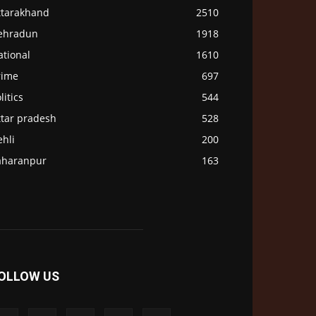
ttarakhand
2510
ehradun
1918
ational
1610
rime
697
litics
544
ttar pradesh
528
hli
200
aharanpur
163
OLLOW US