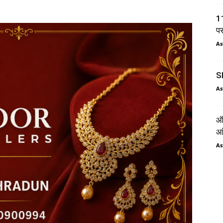
11
प
As
SI
As
ऑर
आं
As