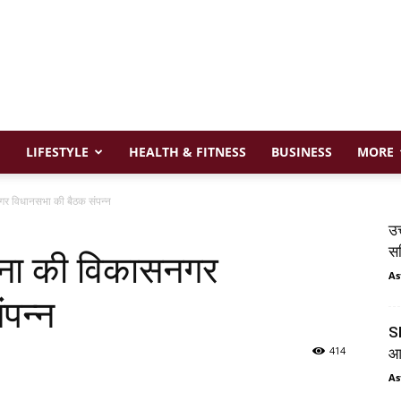
LIFESTYLE
HEALTH & FITNESS
BUSINESS
MORE
सनगर विधानसभा की बैठक संपन्न
उत
सम
 सेना की विकासनगर
As
पन्न
SI
414
आय
As