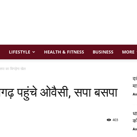
LIFESTYLE
HEALTH & FITNESS
BUSINESS
MORE
सपा का बिगड़ेगा खेल
दर
मा
़ पहुंचे ओवैसी, सपा बसपा
As
धा
403
को
As