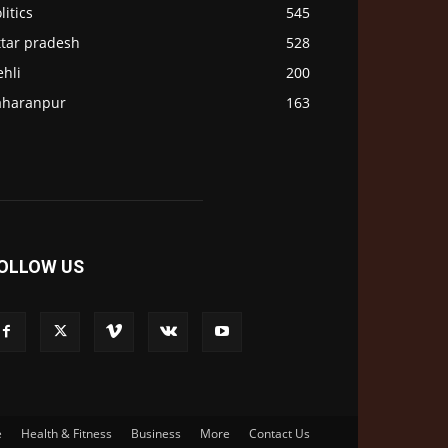
litics
545
ttar pradesh
528
hli
200
aharanpur
163
OLLOW US
e
Health & Fitness
Business
More
Contact Us