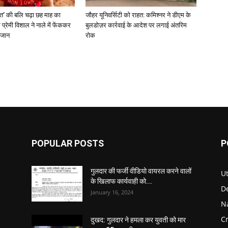
बत’ की बलि चढ़ा छह माह का
जौहर यूनिवर्सिटी को राहत: कमिश्नर ने डीएम के
 प्रेमी विशाल ने नाले में फेंककर
बुलडोज़र कार्रवाई के आदेश पर लगाई अंतरिम
 जान
रोक
POPULAR POSTS
P
गुलदार की फर्जी वीडियो वायरल करने वालों
U
के खिलाफ कार्यवाही को...
D
January 16, 2024
N
C
दुखद: गुलदार ने हमला कर युवती को मार