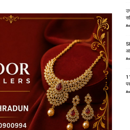
उत
सम
As
SI
आय
As
11
प
As