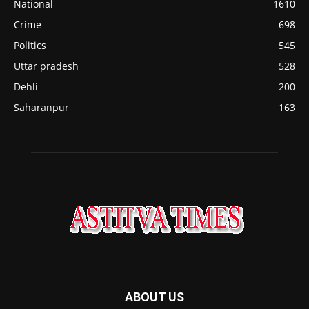
National
1610
Crime
698
Politics
545
Uttar pradesh
528
Dehli
200
Saharanpur
163
ABOUT US