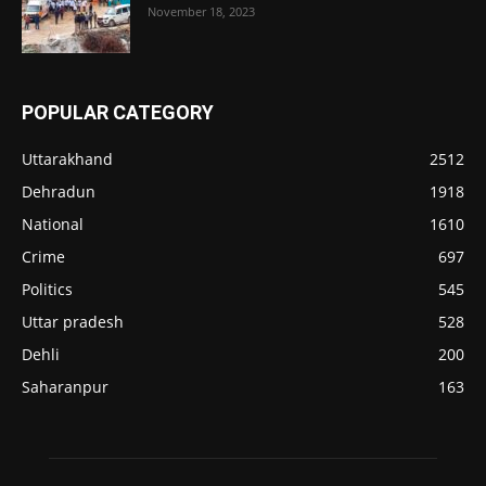
November 18, 2023
POPULAR CATEGORY
Uttarakhand
2512
Dehradun
1918
National
1610
Crime
697
Politics
545
Uttar pradesh
528
Dehli
200
Saharanpur
163