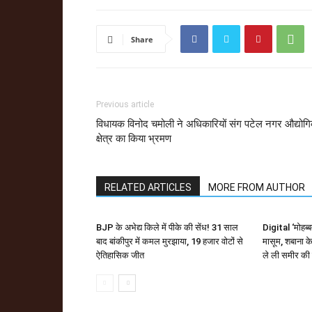
Share
Previous article
विधायक विनोद चमोली ने अधिकारियों संग पटेल नगर औद्योग
क्षेत्र का किया भ्रमण
RELATED ARTICLES
MORE FROM AUTHOR
BJP के अभेद्य किले में पीके की सेंध! 31 साल
Digital ‘मोहब्
बाद बांकीपुर में कमल मुरझाया, 19 हजार वोटों से
मासूम, शबाना के
ऐतिहासिक जीत
ले ली समीर की