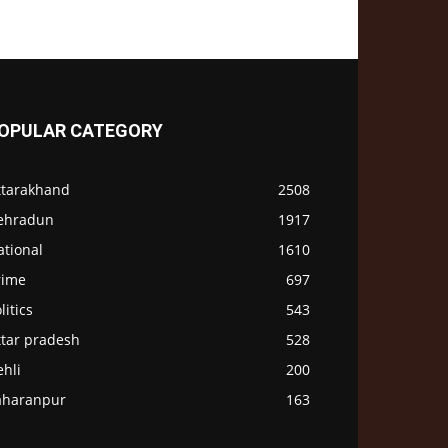
OPULAR CATEGORY
ttarakhand
2508
ehradun
1917
ational
1610
rime
697
litics
543
ttar pradesh
528
hli
200
aharanpur
163