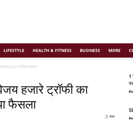
LIFESTYLE
HEALTH & FITNESS
BUSINESS
MORE
C
 आयोजन,BCCI ने लिया फैसला
11
प
िजय हजारे ट्रॉफी का
As
ा फैसला
SI
456
As