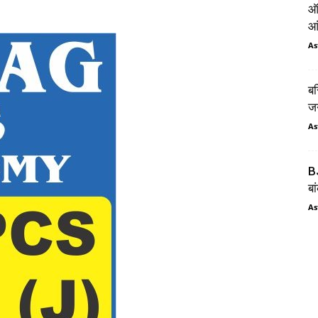
ऑर
आं
As
बस
जन
As
BJ
बा
As