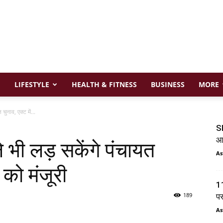
LIFESTYLE
HEALTH & FITNESS
BUSINESS
MORE
चुनाव, एक्ट में...
SI
आय
े भी लड़ सकेंगे पंचायत
As
 को मंजूरी
11
189
प
As