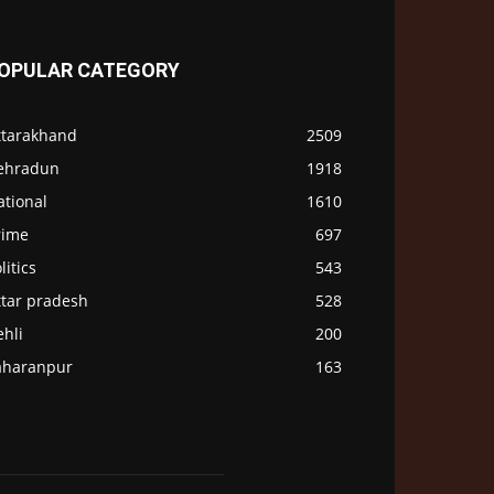
OPULAR CATEGORY
ttarakhand
2509
ehradun
1918
ational
1610
rime
697
litics
543
ttar pradesh
528
hli
200
aharanpur
163