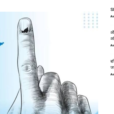
SI
As
ऑर
आं
As
बस
जन
As